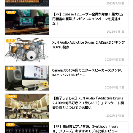
2022年9月9日
DAW
【PR】Cubase 12ユーザー全員が対象！最大6万
円相当の豪華プレゼントキャンペーンを見逃す
な！
2022年9月1日
音源
XLN Audio Addictive Drums 2 ADpakランキング
TOP10発表！
2022年8月23日
機材
Genelec 8010A用モニタースピーカースタンド、
K&M 23271Bレビュー
2022年8月17日
その他
【終了しました】XLN Audio「Addictive Drums
2 ADPak何が好き？（欲しい？）」アンケート調
査ご協力についてのお願い
2022年8月8日
音源
【PR】高品質ピアノ音源、Synthogy「Ivory
Ⅱ」シリーズ。おすすめモデル比較レビュー