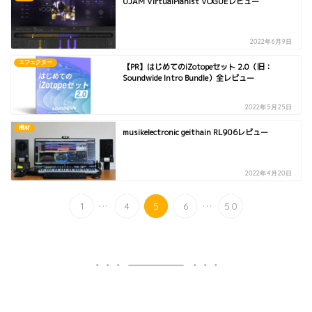
UJAM VirtualPianist VOGUEレビュー
2022年6月9日
エフェクター
【PR】はじめてのiZotopeセット 2.0（旧：
Soundwide Intro Bundle）全レビュー
2022年5月25日
機材
musikelectronic geithain RL906レビュー
2022年4月20日
...
...
1
4
5
6
50