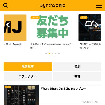
SynthSonic
その他
音源
er Music Japan公
【お知らせ】Computer Music Japan公
SPIREにAIが搭載さ
式...
題ってよ
最新記事
音源
エフェクター
機材
AD
Waves Scheps Omni Channelレビュー
2022年10月27日