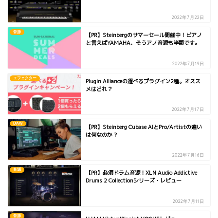
2022年7月22日
音源
【PR】Steinbergのサマーセール開催中！ピアノ
と言えばYAMAHA、そうアノ音源も半額です。
2022年7月19日
エフェクター
Plugin Allianceの選べるプラグイン2種。オスス
メはどれ？
2022年7月17日
DAW
【PR】Steinberg Cubase AIとPro/Artistの違い
は何なのか？
2022年7月16日
音源
【PR】必須ドラム音源！XLN Audio Addictive
Drums 2 Collectionシリーズ・レビュー
2022年7月11日
音源