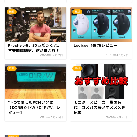
機材
機材
Prophet-5、50万だってよ。
Logicool M575レビュー
音楽関連機材、何が買える？
2020年10月9日
2020年12月7日
機材
機材
YMOも愛したPCMシンセ
モニタースピーカー戦国時
【KORG 01/W（01R/W）レ
代！コスパの良いオススメを
ビュー】
比較
2016年5月23日
2020年9月20日