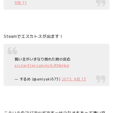
9月 11
Steamでエスカトスが出ます！
飼い主がいきなり倒れた時の反応
pic.twitter.com/ec6JKNbHpd
— するめ (@amiyaki673)
2015, 9月 13
こういうのマジでツボですｗせつなさもあって凄い良