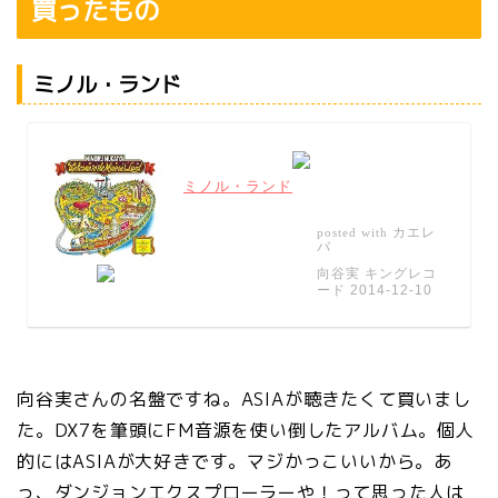
買ったもの
ミノル・ランド
ミノル・ランド
カエレ
posted with
バ
向谷実 キングレコ
ード 2014-12-10
向谷実さんの名盤ですね。ASIAが聴きたくて買いまし
た。DX7を筆頭にFM音源を使い倒したアルバム。個人
的にはASIAが大好きです。マジかっこいいから。あ
っ、ダンジョンエクスプローラーや！って思った人は