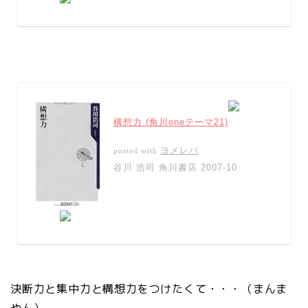
構想力 (角川oneテーマ21)
ヨメレバ
posted with
谷川 浩司 角川書店 2007-10
決断力と集中力と構想力をつけたくて・・・（まんま