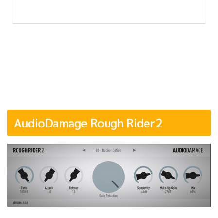
AudioDamage Rough Rider2