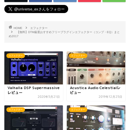
HOME
エフェクター
【無料】DTM厳選おすすめフリープラグインエフェクター（コンプ・EQ）まと
め2017
エフェクター
エフェクター
Valhalla DSP Supermassive
Acustica Audio Celestialレ
レビュー
ビュー
2020年5月21日
2019年12月25日
エフェクター
エフェクター