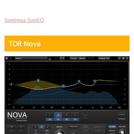
Somimus SonEQ
TDR Nova