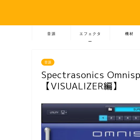
音源
エフェクタ
機材
ー
音源
Spectrasonics Omni
【VISUALIZER編】