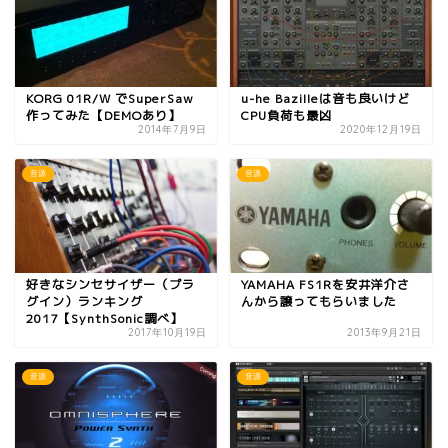
KORG 01R/W でSuperSaw
u-he Bazilleは音も良いけど
作ってみた【DEMOあり】
CPU負荷も最凶
2014年7月9日
2020年12月19日
音源
音源
好きなシンセサイザー（プラ
YAMAHA FS1Rを安井洋介さ
グイン）ランキング
んから譲ってもらいました
2017【SynthSonic調べ】
2017年10月19日
2013年9月21日
音源
音源