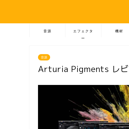
音源
エフェクタ
機材
ー
音源
Arturia Pigments 