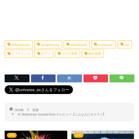
IKMultimedia
samplemoog
sampletank
soniksynth
vsti
ソフトシンセ
ピアノ
マルチ音源
総合音源
HOME
音源
IK Multimedia SampleTank 3 レビュー【こんな人にオススメ】
音源
音源