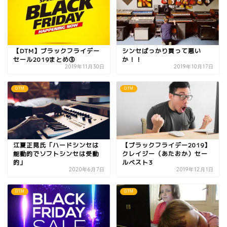
【DTM】ブラックフライデー
シンセばっかり買って悪い
セール2019まとめ③
か！！
2019年11月30日
2019年10月17日
DTM
DTM
江夏正晃氏「ハードシンセは
【ブラックフライデー2019】
能動的でソフトシンセは受動
クレイジー（あたおか）セー
的」
ルベスト3
2020年6月7日
2019年12月1日
DTM
DTM