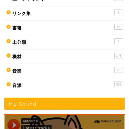
1
リンク集
53
書籍
1
未分類
146
機材
28
音楽
305
音源
My Sound