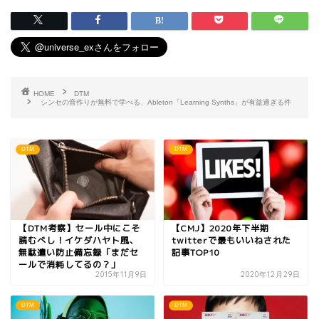
HOME
DTM
シンセの音作りが無料で学べる、Ableton「Learning Synths」が有益過ぎる件
DTM
DTM
【DTM考察】セール中にこそ
【CMJ】2020年下半期
読むべし！イケダハヤト風、
twitterで最もいいねされた
無駄遣い防止備忘録「まだセ
記事TOP10
ールで消耗してるの？」
2015年11月9日
2020年12月29日
DTM
DTM