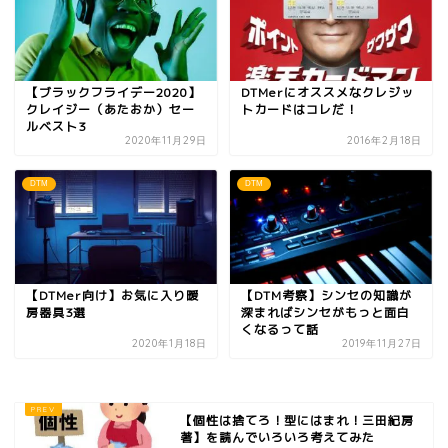
【ブラックフライデー2020】
DTMerにオススメなクレジッ
クレイジー（あたおか）セー
トカードはコレだ！
ルベスト3
2020年11月29日
2016年2月18日
DTM
DTM
【DTMer向け】お気に入り暖
【DTM考察】シンセの知識が
房器具3選
深まればシンセがもっと面白
くなるって話
2020年1月18日
2019年11月27日
【個性は捨てろ！型にはまれ！三田紀房
著】を読んでいろいろ考えてみた