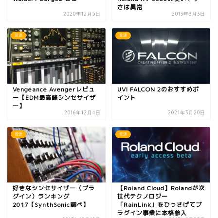
さは異常
2020年12月5日
2013年3月3日
音源
音源
Vengeance Avengerレビュ
UVI FALCON 2のおすすめポ
ー【EDM最高峰シンセサイザ
イント
ー】
2016年12月4日
2021年3月20日
音源
音源
好きなシンセサイザー（プラ
【Roland Cloud】Rolandが次
グイン）ランキング
世代テクノロジー
2017【SynthSonic調べ】
「RainLink」をひっさげてプ
ラグイン事業に本格参入