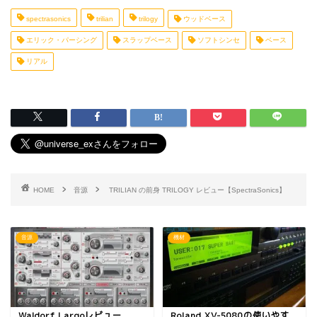
spectrasonics
trilian
trilogy
ウッドベース
エリック・パーシング
スラップベース
ソフトシンセ
ベース
リアル
HOME
音源
TRILIAN の前身 TRILOGY レビュー【SpectraSonics】
音源
機材
Waldorf Largoレビュー
Roland XV-5080の使いやす