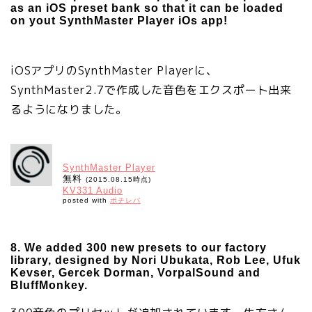
as an iOS preset bank so that it can be loaded
on yout SynthMaster Player iOs app!
iOSアプリのSynthMaster Playerに、
SynthMaster2.7で作成した音色をエクスポート出来
るようになりました。
SynthMaster Player
無料
(2015.08.15時点)
KV331 Audio
posted with
ポチレバ
8. We added 300 new presets to our factory
library, designed by Nori Ubukata, Rob Lee, Ufuk
Kevser, Gercek Dorman, VorpalSound and
BluffMonkey.