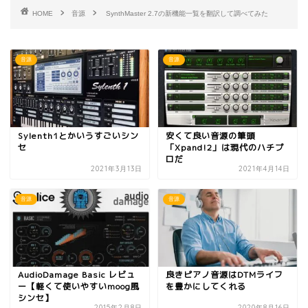
HOME
音源
SynthMaster 2.7の新機能一覧を翻訳して調べてみた
音源
音源
Sylenth1とかいうすごいシン
安くて良い音源の筆頭
セ
「Xpand!2」は現代のハチプ
ロだ
2021年3月13日
2021年4月14日
音源
音源
AudioDamage Basic レビュ
良きピアノ音源はDTMライフ
ー【軽くて使いやすいmoog風
を豊かにしてくれる
シンセ】
2015年2月8日
2020年8月16日