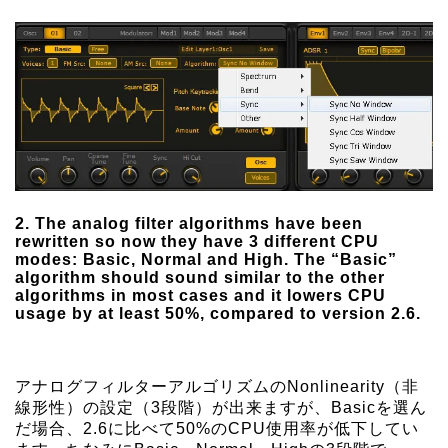
2. The analog filter algorithms have been
rewritten so now they have 3 different CPU
modes: Basic, Normal and High. The “Basic”
algorithm should sound similar to the other
algorithms in most cases and it lowers CPU
usage by at least 50%, compared to version 2.6.
アナログフィルターアルゴリズムのNonlinearity（非
線形性）の設定（3段階）が出来ますが、Basicを選ん
だ場合、2.6に比べて50%のCPU使用率が低下してい