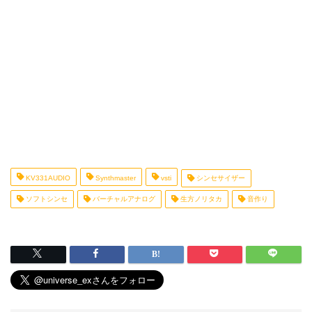
KV331AUDIO
Synthmaster
vsti
シンセサイザー
ソフトシンセ
バーチャルアナログ
生方ノリタカ
音作り