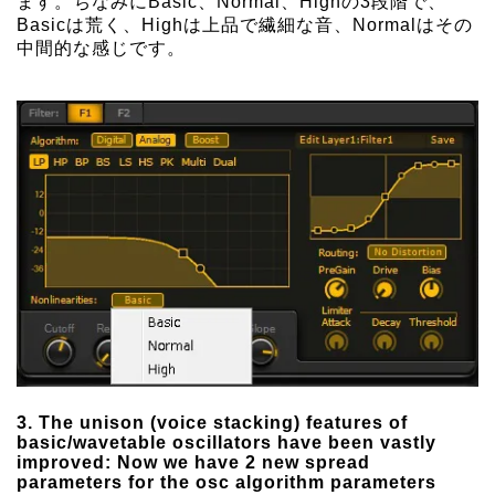
ます。ちなみにBasic、Normal、Highの3段階で、
Basicは荒く、Highは上品で繊細な音、Normalはその
中間的な感じです。
3. The unison (voice stacking) features of
basic/wavetable oscillators have been vastly
improved: Now we have 2 new spread
parameters for the osc algorithm parameters