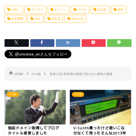
お笑い
カリスマ
ピクミン
マリオ
任天堂
創作
吉本興業
天才
宮本茂
松本人志
HOME
その他
松本人志×宮本茂の対談で語られた創作の真髄
その他
その他
独自ドメイン取得してブログ
V-Synth買ったけど使いこな
タイトル変更しました
せなくて売ったそんな2013年