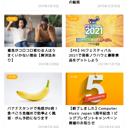
の総括
2015年3月16日
2013年12月30日
その他
その他
意見がコロコロ変わる人はう
【PR】MIフェスティバル
まくいかない理由【解決法あ
2021で音楽ノウハウと豪華景
り】
品をゲットしよう
2020年2月8日
2021年11月15日
その他
その他
バナナスタンドで免疫が8倍！
【終了しました】Computer
食べごろ見極めで効率よく風
Music Japan 5周年記念！ビ
邪・がん予防になります
ッグプレゼントキャンペーン
開催のお知らせ
2015年5月14日
2022年9月14日