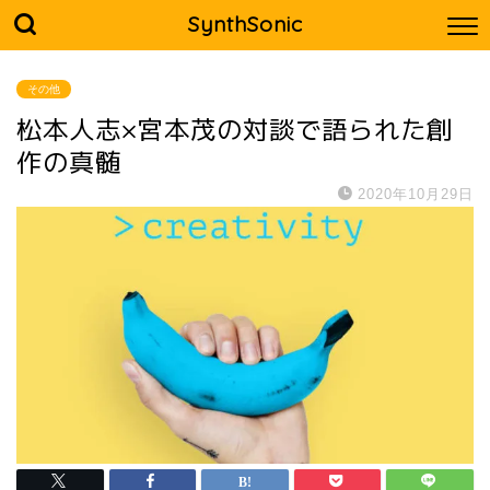
SynthSonic
その他
松本人志×宮本茂の対談で語られた創
作の真髄
2020年10月29日