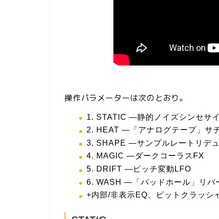
操作パラメーターは次のとおり。
1. STATIC —静的ノイズシンセサ
2. HEAT —「アナログテープ」
3. SHAPE —サンプルレートリデ
4. MAGIC —ダークコーラスFX
5. DRIFT —ピッチ変動LFO
6. WASH —「バッドホール」リバ
+内部/非表示EQ、ビットクラッシ