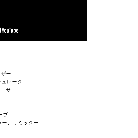
イザー
サチュレータ
ューサー
ーブ
ャー、リミッター