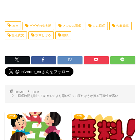
DTM
ゲゲゲの鬼太郎
ノンレム睡眠
レム睡眠
作業効率
堀江貴文
水木しげる
睡眠
HOME
DTM
睡眠時間を削ってDTMやるより思い切って寝たほうが捗る可能性が高い
DTM
DTM