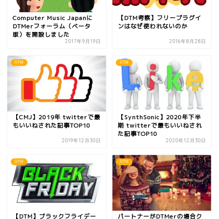
Computer Music Japanに
【DTM考察】フリープラグイ
DTMerフォーラム（ベータ
ンはなぜ使われないのか
版）を開設しました
2017年9月19日
2016年8月28日
DTM
DTM
【CMJ】2019年 twitterで最
【SynthSonic】2020年下半
もいいねされた記事TOP10
期 twitterで最もいいねされ
た記事TOP10
2019年12月30日
2020年12月30日
DTM
DTM
【DTM】ブラックフライデー
パートナーがDTMerの場合ク