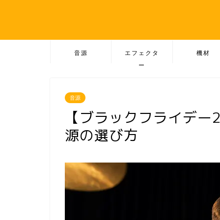
音源
エフェクタ
機材
ー
音源
【ブラックフライデー2
源の選び方