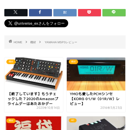
HOME
機材
YAMAHA MSP3レビュー
機材
機材
【終了しています】もうチェ
YMOも愛したPCMシンセ
ックした？2020のAmazonプ
【KORG 01/W（01R/W）レ
ライムデーはあたおかデー
ビュー】
2020年10月14日
2016年5月23日
AD
機材