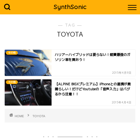
SynthSonic
― TAG ―
TOYOTA
その他
ハリアーハイブリッドは要らない！燃費最強のガ
ソリン車を買おう！
2015年4月9日
その他
【ALPINE BIGXプレミアム】iPhoneとの連携が素
晴らしい！だけどYoutubeの「音声入力」はバグ
るから注意！！
2015年4月4日
HOME
TOYOTA