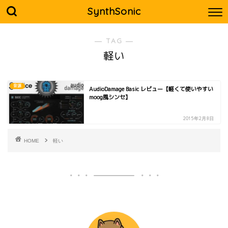
SynthSonic
― TAG ―
軽い
音源
AudioDamage Basic レビュー【軽くて使いやすい
moog風シンセ】
2015年2月8日
HOME
軽い