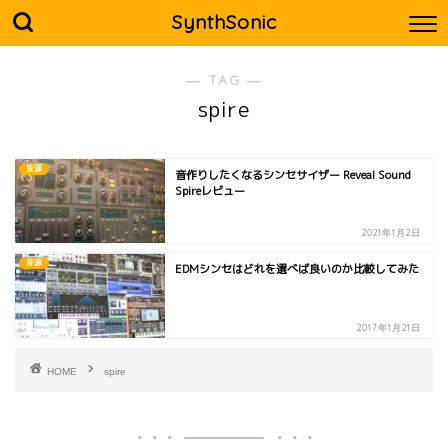
SynthSonic
― TAG ―
spire
音源
音作りしたくなるシンセサイザー Reveal Sound
Spireレビュー
2021年1月2日
音源
EDMシンセはどれを選べば良いのか比較してみた
2017年1月21日
HOME
spire