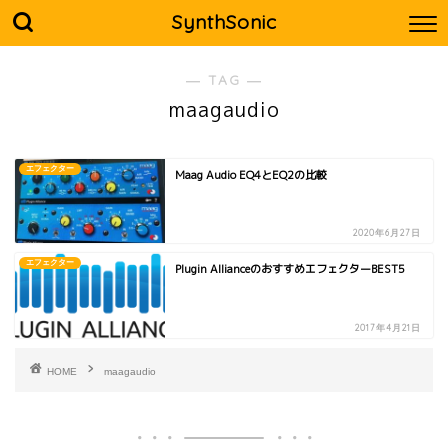
SynthSonic
― TAG ―
maagaudio
エフェクター
Maag Audio EQ4とEQ2の比較
2020年6月27日
エフェクター
Plugin AllianceのおすすめエフェクターBEST5
2017年4月21日
HOME
maagaudio