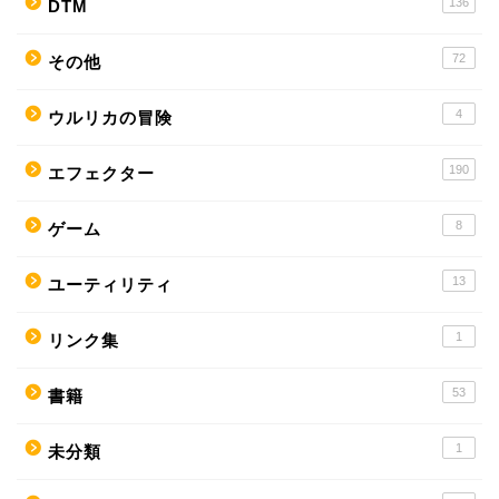
136
DTM
72
その他
4
ウルリカの冒険
190
エフェクター
8
ゲーム
13
ユーティリティ
1
リンク集
53
書籍
1
未分類