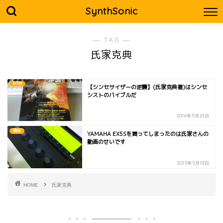
SynthSonic
― TAG ―
氏家克典
DTM
【シンセサイザーの逆襲】(氏家克典著)はシンセ
シストのバイブルだ
2016年5月29日
機材
YAMAHA EX5Sを買ってしまったのは氏家さんの
動画のせいです
2013年5月18日
HOME
氏家克典