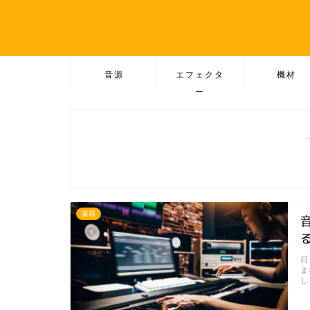
音源
エフェクタ
機材
ー
書籍
日
ま
し