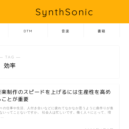
SynthSonic
DTM
音楽
書籍
― TAG ―
効率
音楽制作のスピードを上げるには生産性を高め
ることが重要
々の仕事や生活、人付き合いなどに疲れてなかなか思うように曲作りが進
ないってことないですか。 社会人は忙しいです。働く人々にとって、増
 …