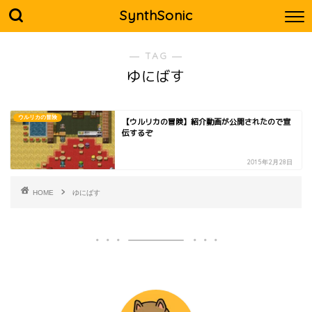
SynthSonic
― TAG ―
ゆにばす
ウルリカの冒険
【ウルリカの冒険】紹介動画が公開されたので宣
伝するぞ
2015年2月28日
HOME
ゆにばす